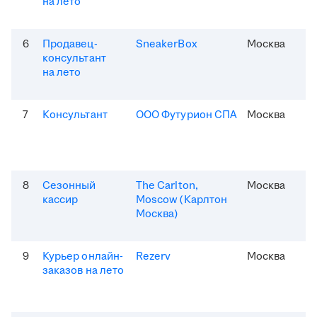
на лето
6
Продавец-
SneakerBox
Москва
консультант
на лето
7
Консультант
ООО Футурион СПА
Москва
8
Сезонный
The Carlton,
Москва
кассир
Moscow (Карлтон
Москва)
9
Курьер онлайн-
Rezerv
Москва
заказов на лето