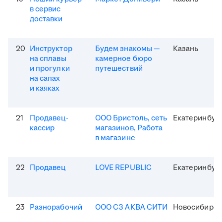
в сервис
доставки
20
Инструктор
Будем знакомы —
Казань
на сплавы
камерное бюро
и прогулки
путешествий
на сапах
и каяках
21
Продавец-
ООО Бристоль, сеть
Екатеринбур
кассир
магазинов, Работа
в магазине
22
Продавец
LOVE REPUBLIC
Екатеринбур
23
Разнорабочий
ООО СЗ АКВА СИТИ
Новосибирск