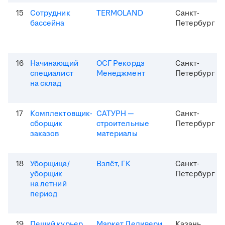
15
Сотрудник
TERMOLAND
Санкт-
бассейна
Петербург
16
Начинающий
ОСГ Рекордз
Санкт-
специалист
Менеджмент
Петербург
на склад
17
Комплектовщик-
САТУРН —
Санкт-
сборщик
строительные
Петербург
заказов
материалы
18
Уборщица/
Взлёт, ГК
Санкт-
уборщик
Петербург
на летний
период
19
Пеший курьер
Маркет Деливери
Казань