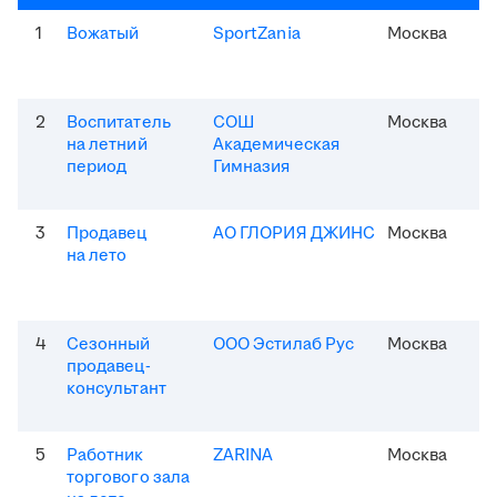
1
Вожатый
SportZania
Москва
2
Воспитатель
СОШ
Москва
на летний
Академическая
период
Гимназия
3
Продавец
АО ГЛОРИЯ ДЖИНС
Москва
на лето
4
Сезонный
ООО Эстилаб Рус
Москва
продавец-
консультант
5
Работник
ZARINA
Москва
торгового зала