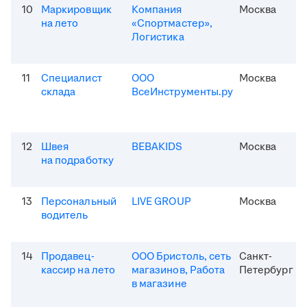
10
Маркировщик
Компания
Москва
на лето
«Спортмастер»,
Логистика
11
Специалист
ООО
Москва
склада
ВсеИнструменты.ру
12
Швея
BEBAKIDS
Москва
на подработку
13
Персональный
LIVE GROUP
Москва
водитель
14
Продавец-
ООО Бристоль, сеть
Санкт-
кассир на лето
магазинов, Работа
Петербург
в магазине