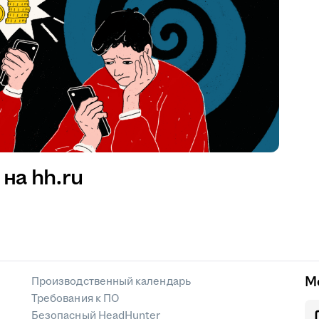
на hh.ru
М
Производственный календарь
Требования к ПО
Безопасный HeadHunter