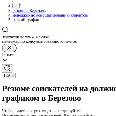
/
/
...
резюме в Березово
/
менеджер по консультированию клиентов
/
гибкий график
менеджер по консультированию клиентов
Резюме
Найти
Резюме соискателей на должн
графиком в Березово
Чтобы видеть все резюме, зарегистрируйтесь
После регистрации покажем ещё 18 и откроем фото