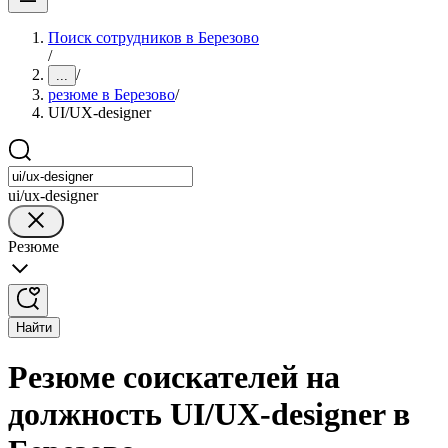
Поиск сотрудников в Березово
/
/
...
резюме в Березово
/
UI/UX-designer
ui/ux-designer
Резюме
Найти
Резюме соискателей на
должность UI/UX-designer в