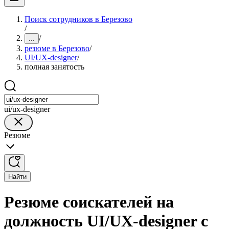
Поиск сотрудников в Березово
/
/
...
резюме в Березово
/
UI/UX-designer
/
полная занятость
ui/ux-designer
Резюме
Найти
Резюме соискателей на
должность UI/UX-designer с