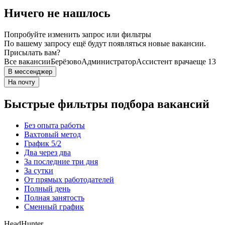
Ничего не нашлось
Попробуйте изменить запрос или фильтры
По вашему запросу ещё будут появляться новые вакансии.
Присылать вам?
Все вакансии
Берёзово
Администратор
Ассистент врача
еще 13
В мессенджер
На почту
Быстрые фильтры подбора вакансий
Без опыта работы
Вахтовый метод
График 5/2
Два через два
За последние три дня
За сутки
От прямых работодателей
Полный день
Полная занятость
Сменный график
HeadHunter