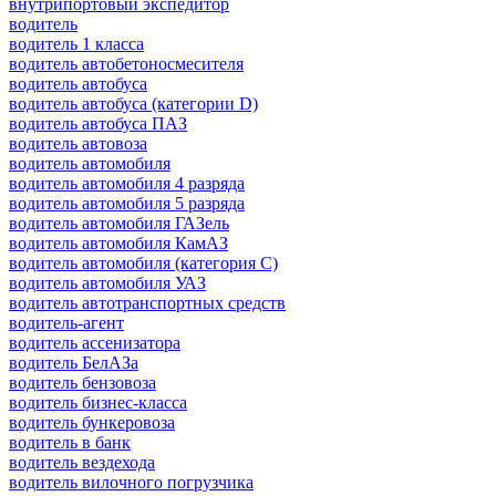
внутрипортовый экспедитор
водитель
водитель 1 класса
водитель автобетоносмесителя
водитель автобуса
водитель автобуса (категории D)
водитель автобуса ПАЗ
водитель автовоза
водитель автомобиля
водитель автомобиля 4 разряда
водитель автомобиля 5 разряда
водитель автомобиля ГАЗель
водитель автомобиля КамАЗ
водитель автомобиля (категория C)
водитель автомобиля УАЗ
водитель автотранспортных средств
водитель-агент
водитель ассенизатора
водитель БелАЗа
водитель бензовоза
водитель бизнес-класса
водитель бункеровоза
водитель в банк
водитель вездехода
водитель вилочного погрузчика