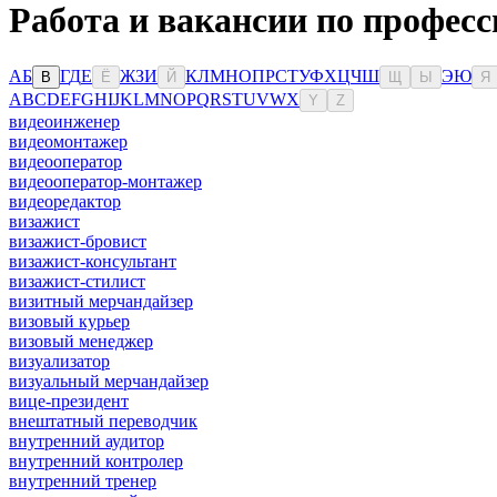
Работа и вакансии по професс
А
Б
Г
Д
Е
Ж
З
И
К
Л
М
Н
О
П
Р
С
Т
У
Ф
Х
Ц
Ч
Ш
Э
Ю
В
Ё
Й
Щ
Ы
Я
A
B
C
D
E
F
G
H
I
J
K
L
M
N
O
P
Q
R
S
T
U
V
W
X
Y
Z
видеоинженер
видеомонтажер
видеооператор
видеооператор-монтажер
видеоредактор
визажист
визажист-бровист
визажист-консультант
визажист-стилист
визитный мерчандайзер
визовый курьер
визовый менеджер
визуализатор
визуальный мерчандайзер
вице-президент
внештатный переводчик
внутренний аудитор
внутренний контролер
внутренний тренер