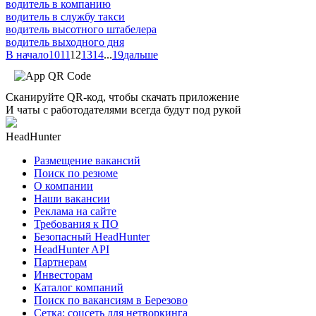
водитель в компанию
водитель в службу такси
водитель высотного штабелера
водитель выходного дня
В начало
10
11
12
13
14
...
19
дальше
Сканируйте QR-код, чтобы скачать приложение
И чаты с работодателями всегда будут под рукой
HeadHunter
Размещение вакансий
Поиск по резюме
О компании
Наши вакансии
Реклама на сайте
Требования к ПО
Безопасный HeadHunter
HeadHunter API
Партнерам
Инвесторам
Каталог компаний
Поиск по вакансиям в Березово
Сетка: соцсеть для нетворкинга